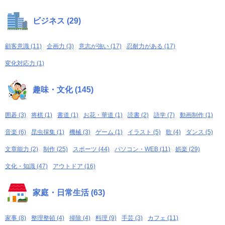
ビジネス (29)
顧客意識 (11)
企画力 (3)
意志が強い (17)
忍耐力がある (17)
変化対応力 (1)
趣味・文化 (145)
囲碁 (3)
将棋 (1)
書道 (1)
お花・華道 (1)
読書 (2)
語学 (7)
動画制作 (1)
音楽 (6)
昆虫採集 (1)
機械 (3)
ゲーム (1)
イラスト (5)
歌 (4)
ダンス (5)
文章能力 (2)
制作 (25)
スポーツ (44)
パソコン・WEB (11)
娯楽 (29)
文化・知識 (47)
アウトドア (16)
家庭・日常生活 (63)
家事 (8)
整理整頓 (4)
掃除 (4)
料理 (9)
手芸 (3)
カフェ (11)