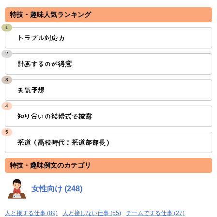
特技・趣味人気ランキング
1
トラブル対応力
2
計画するのが得意
3
天気予想
4
知り合いの結婚式で披露
5
茶道（高校時代：茶道部部長）
特技・趣味例文のカテゴリ
女性向け (248)
人と接する仕事 (89)
人と接しない仕事 (55)
チームでする仕事 (27)