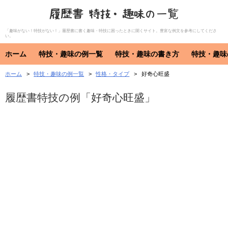
履歴書 特技・趣味の一覧
「趣味がない！特技がない！」履歴書に書く趣味・特技に困ったときに開くサイト。豊富な例文を参考にしてくださ
い。
ホーム
特技・趣味の例一覧
特技・趣味の書き方
特技・趣味
ホーム
特技・趣味の例一覧
性格・タイプ
好奇心旺盛
特技・趣味
資格・免許
特技
趣味
資格・免許
履歴書特技の例「好奇心旺盛」