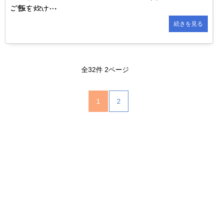
ご飯を炊け…
続きを見る
全32件 2ページ
1
2