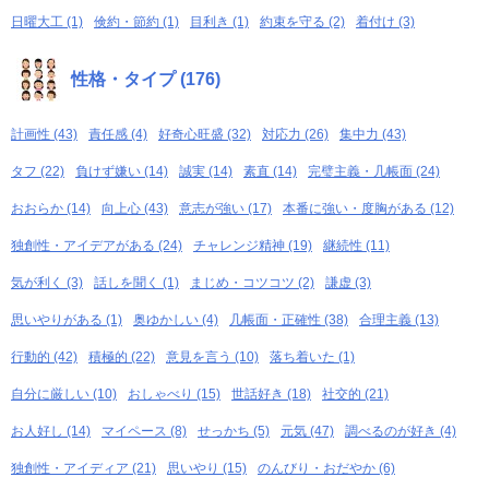
日曜大工 (1)
倹約・節約 (1)
目利き (1)
約束を守る (2)
着付け (3)
性格・タイプ (176)
計画性 (43)
責任感 (4)
好奇心旺盛 (32)
対応力 (26)
集中力 (43)
タフ (22)
負けず嫌い (14)
誠実 (14)
素直 (14)
完璧主義・几帳面 (24)
おおらか (14)
向上心 (43)
意志が強い (17)
本番に強い・度胸がある (12)
独創性・アイデアがある (24)
チャレンジ精神 (19)
継続性 (11)
気が利く (3)
話しを聞く (1)
まじめ・コツコツ (2)
謙虚 (3)
思いやりがある (1)
奥ゆかしい (4)
几帳面・正確性 (38)
合理主義 (13)
行動的 (42)
積極的 (22)
意見を言う (10)
落ち着いた (1)
自分に厳しい (10)
おしゃべり (15)
世話好き (18)
社交的 (21)
お人好し (14)
マイペース (8)
せっかち (5)
元気 (47)
調べるのが好き (4)
独創性・アイディア (21)
思いやり (15)
のんびり・おだやか (6)