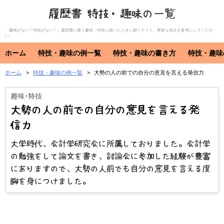
履歴書 特技・趣味の一覧
「趣味がない！特技がない！」履歴書に書く趣味・特技に困ったときに開くサイト。豊富な例文を参考にしてくださ
い。
ホーム
特技・趣味の例一覧
特技・趣味の書き方
特技・趣味
ホーム
特技・趣味の例一覧
大勢の人の前での自分の意見を言える発信力
特技・趣味
資格・免許
特技
趣味
資格・免許
大勢の人の前での自分の意見を言える発
信力
大学時代、会計学研究会に所属しておりました。会計学
の勉強をして論文を書き、討論会に参加した経験が豊富
にありますので、大勢の人前でも自分の意見を言える度
胸を身につけました。