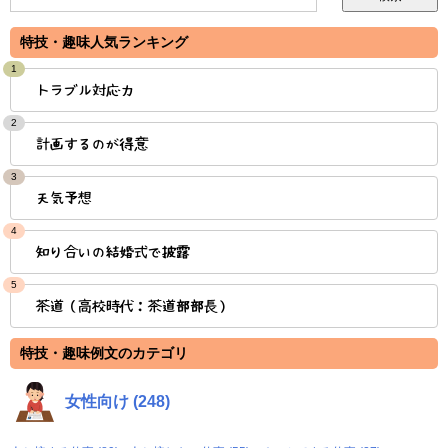
特技・趣味人気ランキング
1
トラブル対応力
2
計画するのが得意
3
天気予想
4
知り合いの結婚式で披露
5
茶道（高校時代：茶道部部長）
特技・趣味例文のカテゴリ
女性向け (248)