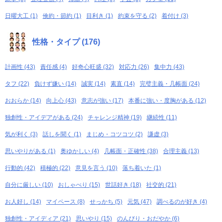
日曜大工 (1)
倹約・節約 (1)
目利き (1)
約束を守る (2)
着付け (3)
性格・タイプ (176)
計画性 (43)
責任感 (4)
好奇心旺盛 (32)
対応力 (26)
集中力 (43)
タフ (22)
負けず嫌い (14)
誠実 (14)
素直 (14)
完璧主義・几帳面 (24)
おおらか (14)
向上心 (43)
意志が強い (17)
本番に強い・度胸がある (12)
独創性・アイデアがある (24)
チャレンジ精神 (19)
継続性 (11)
気が利く (3)
話しを聞く (1)
まじめ・コツコツ (2)
謙虚 (3)
思いやりがある (1)
奥ゆかしい (4)
几帳面・正確性 (38)
合理主義 (13)
行動的 (42)
積極的 (22)
意見を言う (10)
落ち着いた (1)
自分に厳しい (10)
おしゃべり (15)
世話好き (18)
社交的 (21)
お人好し (14)
マイペース (8)
せっかち (5)
元気 (47)
調べるのが好き (4)
独創性・アイディア (21)
思いやり (15)
のんびり・おだやか (6)