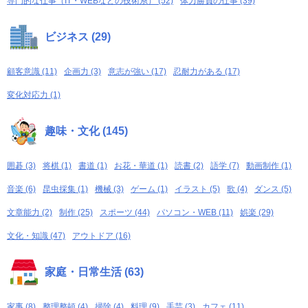
専門的な仕事（IT・WEBなどの技術系） (52)
体力勝負の仕事 (39)
ビジネス (29)
顧客意識 (11)
企画力 (3)
意志が強い (17)
忍耐力がある (17)
変化対応力 (1)
趣味・文化 (145)
囲碁 (3)
将棋 (1)
書道 (1)
お花・華道 (1)
読書 (2)
語学 (7)
動画制作 (1)
音楽 (6)
昆虫採集 (1)
機械 (3)
ゲーム (1)
イラスト (5)
歌 (4)
ダンス (5)
文章能力 (2)
制作 (25)
スポーツ (44)
パソコン・WEB (11)
娯楽 (29)
文化・知識 (47)
アウトドア (16)
家庭・日常生活 (63)
家事 (8)
整理整頓 (4)
掃除 (4)
料理 (9)
手芸 (3)
カフェ (11)