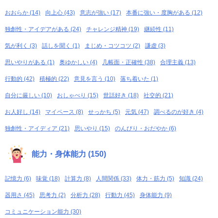
おおらか (14)
向上心 (43)
意志が強い (17)
本番に強い・度胸がある (12)
独創性・アイデアがある (24)
チャレンジ精神 (19)
継続性 (11)
気が利く (3)
話しを聞く (1)
まじめ・コツコツ (2)
謙虚 (3)
思いやりがある (1)
奥ゆかしい (4)
几帳面・正確性 (38)
合理主義 (13)
行動的 (42)
積極的 (22)
意見を言う (10)
落ち着いた (1)
自分に厳しい (10)
おしゃべり (15)
世話好き (18)
社交的 (21)
お人好し (14)
マイペース (8)
せっかち (5)
元気 (47)
調べるのが好き (4)
独創性・アイディア (21)
思いやり (15)
のんびり・おだやか (6)
能力・身体能力 (150)
記憶力 (6)
味覚 (18)
計算力 (8)
人間関係 (33)
体力・筋力 (5)
知識 (24)
器用さ (45)
思考力 (2)
分析力 (28)
行動力 (45)
身体能力 (9)
コミュニケーション能力 (30)