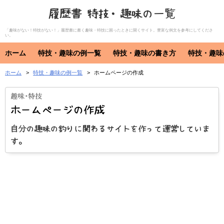
履歴書 特技・趣味の一覧
「趣味がない！特技がない！」履歴書に書く趣味・特技に困ったときに開くサイト。豊富な例文を参考にしてくださ
い。
ホーム
特技・趣味の例一覧
特技・趣味の書き方
特技・趣味
ホーム
特技・趣味の例一覧
ホームページの作成
特技・趣味
資格・免許
特技
趣味
資格・免許
ホームページの作成
自分の趣味の釣りに関わるサイトを作って運営していま
す。