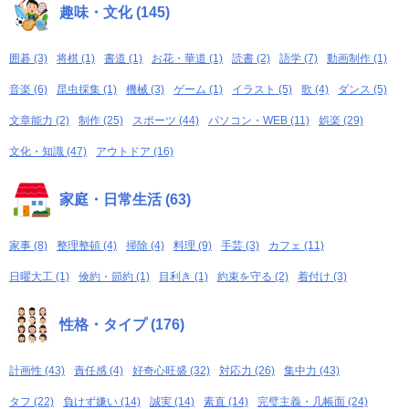
趣味・文化 (145)
囲碁 (3)
将棋 (1)
書道 (1)
お花・華道 (1)
読書 (2)
語学 (7)
動画制作 (1)
音楽 (6)
昆虫採集 (1)
機械 (3)
ゲーム (1)
イラスト (5)
歌 (4)
ダンス (5)
文章能力 (2)
制作 (25)
スポーツ (44)
パソコン・WEB (11)
娯楽 (29)
文化・知識 (47)
アウトドア (16)
家庭・日常生活 (63)
家事 (8)
整理整頓 (4)
掃除 (4)
料理 (9)
手芸 (3)
カフェ (11)
日曜大工 (1)
倹約・節約 (1)
目利き (1)
約束を守る (2)
着付け (3)
性格・タイプ (176)
計画性 (43)
責任感 (4)
好奇心旺盛 (32)
対応力 (26)
集中力 (43)
タフ (22)
負けず嫌い (14)
誠実 (14)
素直 (14)
完璧主義・几帳面 (24)