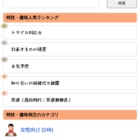
特技・趣味人気ランキング
1
トラブル対応力
2
計画するのが得意
3
天気予想
4
知り合いの結婚式で披露
5
茶道（高校時代：茶道部部長）
特技・趣味例文のカテゴリ
女性向け (248)