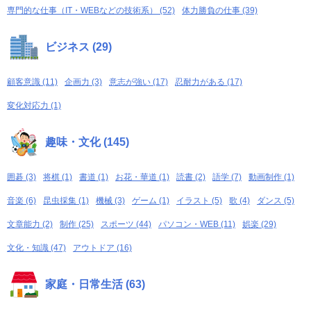
専門的な仕事（IT・WEBなどの技術系） (52)
体力勝負の仕事 (39)
ビジネス (29)
顧客意識 (11)
企画力 (3)
意志が強い (17)
忍耐力がある (17)
変化対応力 (1)
趣味・文化 (145)
囲碁 (3)
将棋 (1)
書道 (1)
お花・華道 (1)
読書 (2)
語学 (7)
動画制作 (1)
音楽 (6)
昆虫採集 (1)
機械 (3)
ゲーム (1)
イラスト (5)
歌 (4)
ダンス (5)
文章能力 (2)
制作 (25)
スポーツ (44)
パソコン・WEB (11)
娯楽 (29)
文化・知識 (47)
アウトドア (16)
家庭・日常生活 (63)