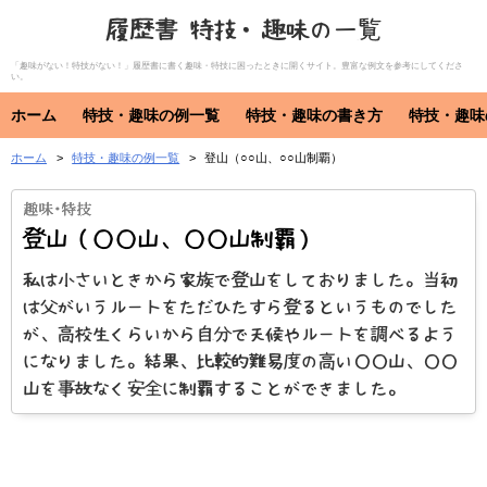
履歴書 特技・趣味の一覧
「趣味がない！特技がない！」履歴書に書く趣味・特技に困ったときに開くサイト。豊富な例文を参考にしてくださ
い。
ホーム
特技・趣味の例一覧
特技・趣味の書き方
特技・趣味
ホーム
特技・趣味の例一覧
登山（○○山、○○山制覇）
特技・趣味
資格・免許
特技
趣味
資格・免許
登山（○○山、○○山制覇）
私は小さいときから家族で登山をしておりました。当初
は父がいうルートをただひたすら登るというものでした
が、高校生くらいから自分で天候やルートを調べるよう
になりました。結果、比較的難易度の高い○○山、○○
山を事故なく安全に制覇することができました。