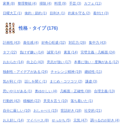
家事 (8)
整理整頓 (4)
掃除 (4)
料理 (9)
手芸 (3)
カフェ (11)
日曜大工 (1)
倹約・節約 (1)
目利き (1)
約束を守る (2)
着付け (3)
性格・タイプ (176)
計画性 (43)
責任感 (4)
好奇心旺盛 (32)
対応力 (26)
集中力 (43)
タフ (22)
負けず嫌い (14)
誠実 (14)
素直 (14)
完璧主義・几帳面 (24)
おおらか (14)
向上心 (43)
意志が強い (17)
本番に強い・度胸がある (12)
独創性・アイデアがある (24)
チャレンジ精神 (19)
継続性 (11)
気が利く (3)
話しを聞く (1)
まじめ・コツコツ (2)
謙虚 (3)
思いやりがある (1)
奥ゆかしい (4)
几帳面・正確性 (38)
合理主義 (13)
行動的 (42)
積極的 (22)
意見を言う (10)
落ち着いた (1)
自分に厳しい (10)
おしゃべり (15)
世話好き (18)
社交的 (21)
お人好し (14)
マイペース (8)
せっかち (5)
元気 (47)
調べるのが好き (4)