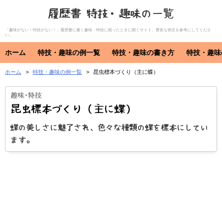
履歴書 特技・趣味の一覧
「趣味がない！特技がない！」履歴書に書く趣味・特技に困ったときに開くサイト。豊富な例文を参考にしてくださ
い。
ホーム
特技・趣味の例一覧
特技・趣味の書き方
特技・趣味
ホーム
特技・趣味の例一覧
昆虫標本づくり（主に蝶）
特技・趣味
資格・免許
特技
趣味
資格・免許
昆虫標本づくり（主に蝶）
蝶の美しさに魅了され、色々な種類の蝶を標本にしてい
ます。