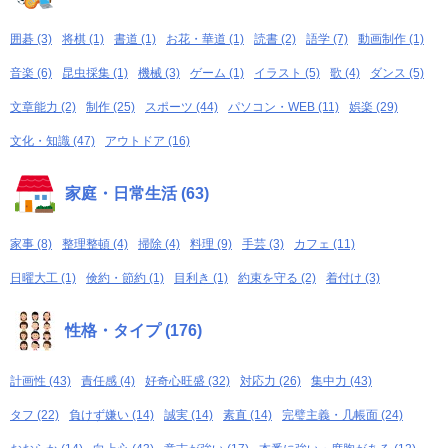
囲碁 (3)
将棋 (1)
書道 (1)
お花・華道 (1)
読書 (2)
語学 (7)
動画制作 (1)
音楽 (6)
昆虫採集 (1)
機械 (3)
ゲーム (1)
イラスト (5)
歌 (4)
ダンス (5)
文章能力 (2)
制作 (25)
スポーツ (44)
パソコン・WEB (11)
娯楽 (29)
文化・知識 (47)
アウトドア (16)
家庭・日常生活 (63)
家事 (8)
整理整頓 (4)
掃除 (4)
料理 (9)
手芸 (3)
カフェ (11)
日曜大工 (1)
倹約・節約 (1)
目利き (1)
約束を守る (2)
着付け (3)
性格・タイプ (176)
計画性 (43)
責任感 (4)
好奇心旺盛 (32)
対応力 (26)
集中力 (43)
タフ (22)
負けず嫌い (14)
誠実 (14)
素直 (14)
完璧主義・几帳面 (24)