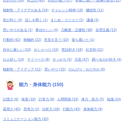
おおらか (14)
向上心 (43)
意志が強い (17)
本番に強い・度胸がある (12)
独創性・アイデアがある (24)
チャレンジ精神 (19)
継続性 (11)
気が利く (3)
話しを聞く (1)
まじめ・コツコツ (2)
謙虚 (3)
思いやりがある (1)
奥ゆかしい (4)
几帳面・正確性 (38)
合理主義 (13)
行動的 (42)
積極的 (22)
意見を言う (10)
落ち着いた (1)
自分に厳しい (10)
おしゃべり (15)
世話好き (18)
社交的 (21)
お人好し (14)
マイペース (8)
せっかち (5)
元気 (47)
調べるのが好き (4)
独創性・アイディア (21)
思いやり (15)
のんびり・おだやか (6)
能力・身体能力 (150)
記憶力 (6)
味覚 (18)
計算力 (8)
人間関係 (33)
体力・筋力 (5)
知識 (24)
器用さ (45)
思考力 (2)
分析力 (28)
行動力 (45)
身体能力 (9)
コミュニケーション能力 (30)