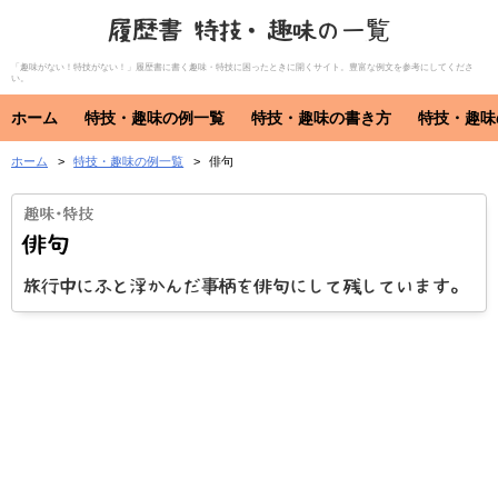
履歴書 特技・趣味の一覧
「趣味がない！特技がない！」履歴書に書く趣味・特技に困ったときに開くサイト。豊富な例文を参考にしてくださ
い。
ホーム
特技・趣味の例一覧
特技・趣味の書き方
特技・趣味
ホーム
特技・趣味の例一覧
俳句
特技・趣味
資格・免許
特技
趣味
資格・免許
俳句
旅行中にふと浮かんだ事柄を俳句にして残しています。