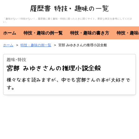
履歴書 特技・趣味の一覧
「趣味がない！特技がない！」履歴書に書く趣味・特技に困ったときに開くサイト。豊富な例文を参考にしてくださ
い。
ホーム
特技・趣味の例一覧
特技・趣味の書き方
特技・趣味
ホーム
特技・趣味の例一覧
宮部 みゆきさんの推理小説全般
特技・趣味
資格・免許
特技
趣味
資格・免許
宮部 みゆきさんの推理小説全般
様々な本を読みますが、中でも宮部さんの本が大好きで
す。