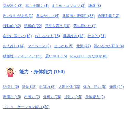
気が利く (3)
話しを聞く (1)
まじめ・コツコツ (2)
謙虚 (3)
思いやりがある (1)
奥ゆかしい (4)
几帳面・正確性 (38)
合理主義 (13)
行動的 (42)
積極的 (22)
意見を言う (10)
落ち着いた (1)
自分に厳しい (10)
おしゃべり (15)
世話好き (18)
社交的 (21)
お人好し (14)
マイペース (8)
せっかち (5)
元気 (47)
調べるのが好き (4)
独創性・アイディア (21)
思いやり (15)
のんびり・おだやか (6)
能力・身体能力 (150)
記憶力 (6)
味覚 (18)
計算力 (8)
人間関係 (33)
体力・筋力 (5)
知識 (24)
器用さ (45)
思考力 (2)
分析力 (28)
行動力 (45)
身体能力 (9)
コミュニケーション能力 (30)