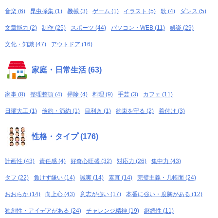
音楽 (6)
昆虫採集 (1)
機械 (3)
ゲーム (1)
イラスト (5)
歌 (4)
ダンス (5)
文章能力 (2)
制作 (25)
スポーツ (44)
パソコン・WEB (11)
娯楽 (29)
文化・知識 (47)
アウトドア (16)
家庭・日常生活 (63)
家事 (8)
整理整頓 (4)
掃除 (4)
料理 (9)
手芸 (3)
カフェ (11)
日曜大工 (1)
倹約・節約 (1)
目利き (1)
約束を守る (2)
着付け (3)
性格・タイプ (176)
計画性 (43)
責任感 (4)
好奇心旺盛 (32)
対応力 (26)
集中力 (43)
タフ (22)
負けず嫌い (14)
誠実 (14)
素直 (14)
完璧主義・几帳面 (24)
おおらか (14)
向上心 (43)
意志が強い (17)
本番に強い・度胸がある (12)
独創性・アイデアがある (24)
チャレンジ精神 (19)
継続性 (11)