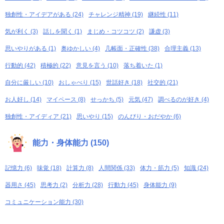
独創性・アイデアがある (24)
チャレンジ精神 (19)
継続性 (11)
気が利く (3)
話しを聞く (1)
まじめ・コツコツ (2)
謙虚 (3)
思いやりがある (1)
奥ゆかしい (4)
几帳面・正確性 (38)
合理主義 (13)
行動的 (42)
積極的 (22)
意見を言う (10)
落ち着いた (1)
自分に厳しい (10)
おしゃべり (15)
世話好き (18)
社交的 (21)
お人好し (14)
マイペース (8)
せっかち (5)
元気 (47)
調べるのが好き (4)
独創性・アイディア (21)
思いやり (15)
のんびり・おだやか (6)
能力・身体能力 (150)
記憶力 (6)
味覚 (18)
計算力 (8)
人間関係 (33)
体力・筋力 (5)
知識 (24)
器用さ (45)
思考力 (2)
分析力 (28)
行動力 (45)
身体能力 (9)
コミュニケーション能力 (30)