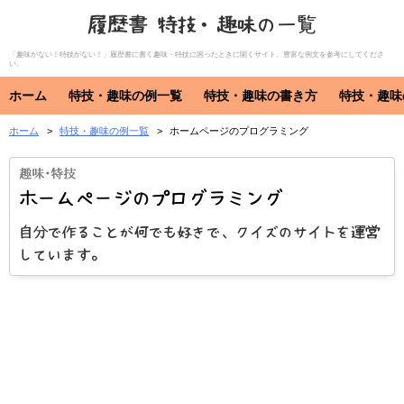
履歴書 特技・趣味の一覧
「趣味がない！特技がない！」履歴書に書く趣味・特技に困ったときに開くサイト。豊富な例文を参考にしてくださ
い。
ホーム
特技・趣味の例一覧
特技・趣味の書き方
特技・趣味
ホーム
特技・趣味の例一覧
ホームページのプログラミング
特技・趣味
資格・免許
特技
趣味
資格・免許
ホームページのプログラミング
自分で作ることが何でも好きで、クイズのサイトを運営
しています。