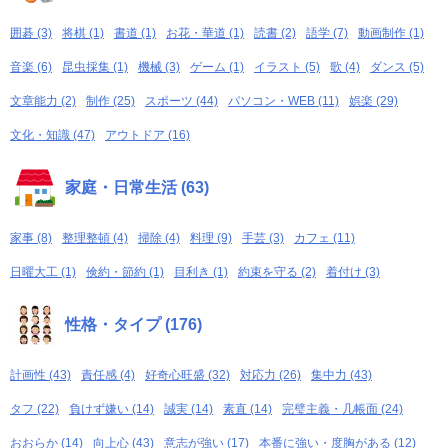
囲碁 (3)
将棋 (1)
書道 (1)
お花・華道 (1)
読書 (2)
語学 (7)
動画制作 (1)
音楽 (6)
昆虫採集 (1)
機械 (3)
ゲーム (1)
イラスト (5)
歌 (4)
ダンス (5)
文章能力 (2)
制作 (25)
スポーツ (44)
パソコン・WEB (11)
娯楽 (29)
文化・知識 (47)
アウトドア (16)
家庭・日常生活 (63)
家事 (8)
整理整頓 (4)
掃除 (4)
料理 (9)
手芸 (3)
カフェ (11)
日曜大工 (1)
倹約・節約 (1)
目利き (1)
約束を守る (2)
着付け (3)
性格・タイプ (176)
計画性 (43)
責任感 (4)
好奇心旺盛 (32)
対応力 (26)
集中力 (43)
タフ (22)
負けず嫌い (14)
誠実 (14)
素直 (14)
完璧主義・几帳面 (24)
おおらか (14)
向上心 (43)
意志が強い (17)
本番に強い・度胸がある (12)