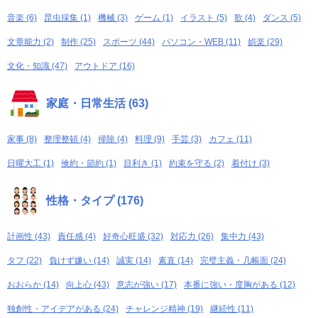
音楽 (6)
昆虫採集 (1)
機械 (3)
ゲーム (1)
イラスト (5)
歌 (4)
ダンス (5)
文章能力 (2)
制作 (25)
スポーツ (44)
パソコン・WEB (11)
娯楽 (29)
文化・知識 (47)
アウトドア (16)
家庭・日常生活 (63)
家事 (8)
整理整頓 (4)
掃除 (4)
料理 (9)
手芸 (3)
カフェ (11)
日曜大工 (1)
倹約・節約 (1)
目利き (1)
約束を守る (2)
着付け (3)
性格・タイプ (176)
計画性 (43)
責任感 (4)
好奇心旺盛 (32)
対応力 (26)
集中力 (43)
タフ (22)
負けず嫌い (14)
誠実 (14)
素直 (14)
完璧主義・几帳面 (24)
おおらか (14)
向上心 (43)
意志が強い (17)
本番に強い・度胸がある (12)
独創性・アイデアがある (24)
チャレンジ精神 (19)
継続性 (11)