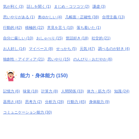
気が利く (3)
話しを聞く (1)
まじめ・コツコツ (2)
謙虚 (3)
思いやりがある (1)
奥ゆかしい (4)
几帳面・正確性 (38)
合理主義 (13)
行動的 (42)
積極的 (22)
意見を言う (10)
落ち着いた (1)
自分に厳しい (10)
おしゃべり (15)
世話好き (18)
社交的 (21)
お人好し (14)
マイペース (8)
せっかち (5)
元気 (47)
調べるのが好き (4)
独創性・アイディア (21)
思いやり (15)
のんびり・おだやか (6)
能力・身体能力 (150)
記憶力 (6)
味覚 (18)
計算力 (8)
人間関係 (33)
体力・筋力 (5)
知識 (24)
器用さ (45)
思考力 (2)
分析力 (28)
行動力 (45)
身体能力 (9)
コミュニケーション能力 (30)