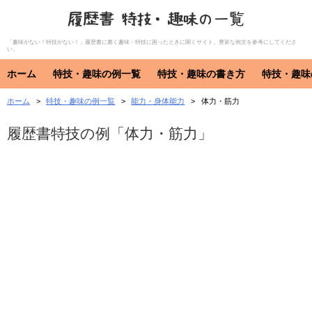
履歴書 特技・趣味の一覧
「趣味がない！特技がない！」履歴書に書く趣味・特技に困ったときに開くサイト。豊富な例文を参考にしてくださ
い。
ホーム
特技・趣味の例一覧
特技・趣味の書き方
特技・趣味
ホーム
特技・趣味の例一覧
能力・身体能力
体力・筋力
特技・趣味
資格・免許
特技
趣味
資格・免許
履歴書特技の例「体力・筋力」