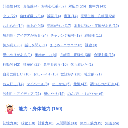
計画性 (43)
責任感 (4)
好奇心旺盛 (32)
対応力 (26)
集中力 (43)
タフ (22)
負けず嫌い (14)
誠実 (14)
素直 (14)
完璧主義・几帳面 (24)
おおらか (14)
向上心 (43)
意志が強い (17)
本番に強い・度胸がある (12)
独創性・アイデアがある (24)
チャレンジ精神 (19)
継続性 (11)
気が利く (3)
話しを聞く (1)
まじめ・コツコツ (2)
謙虚 (3)
思いやりがある (1)
奥ゆかしい (4)
几帳面・正確性 (38)
合理主義 (13)
行動的 (42)
積極的 (22)
意見を言う (10)
落ち着いた (1)
自分に厳しい (10)
おしゃべり (15)
世話好き (18)
社交的 (21)
お人好し (14)
マイペース (8)
せっかち (5)
元気 (47)
調べるのが好き (4)
独創性・アイディア (21)
思いやり (15)
のんびり・おだやか (6)
能力・身体能力 (150)
記憶力 (6)
味覚 (18)
計算力 (8)
人間関係 (33)
体力・筋力 (5)
知識 (24)