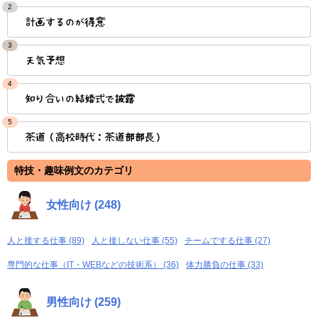
2
計画するのが得意
3
天気予想
4
知り合いの結婚式で披露
5
茶道（高校時代：茶道部部長）
特技・趣味例文のカテゴリ
女性向け (248)
人と接する仕事 (89)
人と接しない仕事 (55)
チームでする仕事 (27)
専門的な仕事（IT・WEBなどの技術系） (36)
体力勝負の仕事 (33)
男性向け (259)