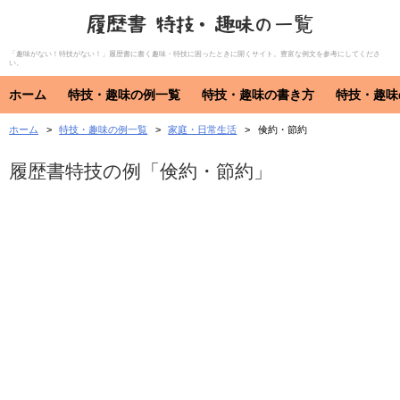
履歴書 特技・趣味の一覧
「趣味がない！特技がない！」履歴書に書く趣味・特技に困ったときに開くサイト。豊富な例文を参考にしてくださ
い。
ホーム
特技・趣味の例一覧
特技・趣味の書き方
特技・趣味
ホーム
特技・趣味の例一覧
家庭・日常生活
倹約・節約
特技・趣味
資格・免許
特技
趣味
資格・免許
履歴書特技の例「倹約・節約」