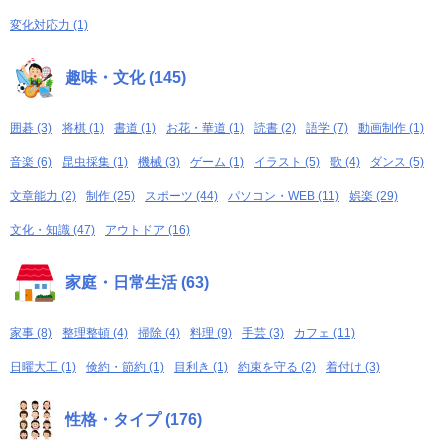
変化対応力 (1)
趣味・文化 (145)
囲碁 (3)
将棋 (1)
書道 (1)
お花・華道 (1)
読書 (2)
語学 (7)
動画制作 (1)
音楽 (6)
昆虫採集 (1)
機械 (3)
ゲーム (1)
イラスト (5)
歌 (4)
ダンス (5)
文章能力 (2)
制作 (25)
スポーツ (44)
パソコン・WEB (11)
娯楽 (29)
文化・知識 (47)
アウトドア (16)
家庭・日常生活 (63)
家事 (8)
整理整頓 (4)
掃除 (4)
料理 (9)
手芸 (3)
カフェ (11)
日曜大工 (1)
倹約・節約 (1)
目利き (1)
約束を守る (2)
着付け (3)
性格・タイプ (176)