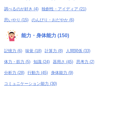
調べるのが好き (4)
独創性・アイディア (21)
思いやり (15)
のんびり・おだやか (6)
能力・身体能力 (150)
記憶力 (6)
味覚 (18)
計算力 (8)
人間関係 (33)
体力・筋力 (5)
知識 (24)
器用さ (45)
思考力 (2)
分析力 (28)
行動力 (45)
身体能力 (9)
コミュニケーション能力 (30)