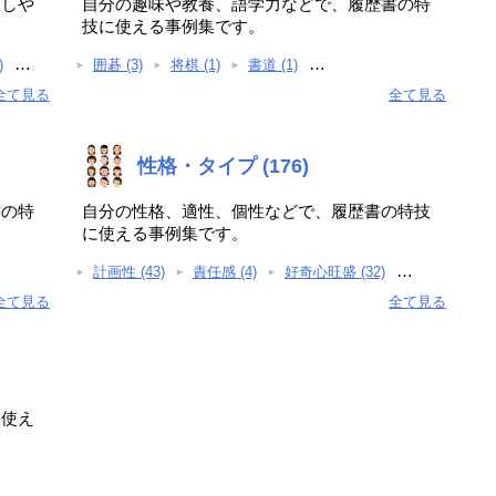
Ｒしや
自分の趣味や教養、語学力などで、履歴書の特
技に使える事例集です。
…
…
)
囲碁 (3)
将棋 (1)
書道 (1)
全て見る
全て見る
性格・タイプ (176)
書の特
自分の性格、適性、個性などで、履歴書の特技
に使える事例集です。
…
計画性 (43)
責任感 (4)
好奇心旺盛 (32)
全て見る
全て見る
に使え