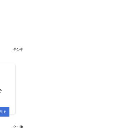
全1件
で
見る
全1件