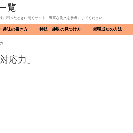
一覧
技に困ったときに開くサイト。豊富な例文を参考にしてください。
・趣味の書き方
特技・趣味の見つけ方
就職成功の方法
・免許
力
対応力」